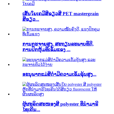
ເສັ້ນໃຍເຄມີສີຂຽວສີ PET mastergrain
ສີຂຽວ...
ການກະຈາຍສູງ, ສະຖຽນລະພາບທີ່ດີ,
ການປົກຫຸ້ມທີ່ເຂັ້ມແຂງ ...
ອະນຸພາກແມ່ສີດຳມີຄວາມເຂັ້ມຂຸ້ນສູງ...
ຜູ້ຜະລິດສະໜອງສີ polyester ທີ່ນຳມາຣີ
ໄຊເຄີນ...