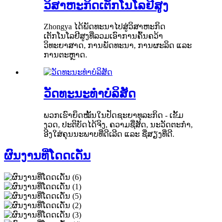
ວິສາຫະກິດເຕັກໂນໂລຢີສູງ
Zhongya ໄດ້ພັດທະນາໄປສູ່ວິສາຫະກິດ
ເຕັກໂນໂລຢີສູງທີ່ລວມເອົາການຄົ້ນຄວ້າ
ວິທະຍາສາດ, ການພັດທະນາ, ການຜະລິດ ແລະ
ການຕະຫຼາດ.
ວັດທະນະທໍາບໍລິສັດ
ພວກເຮົາຍຶດໝັ້ນໃນປັດຊະຍາທຸລະກິດ - ເຂັ້ມ
ງວດ, ປະຕິບັດໄດ້ຈິງ, ຄວາມຊື່ສັດ, ນະວັດຕະກໍາ,
ອີງໃສ່ຄຸນນະພາບທີ່ດີເລີດ ແລະ ຊື່ສຽງທີ່ດີ.
ຜົນງານທີ່ໂດດເດັ່ນ