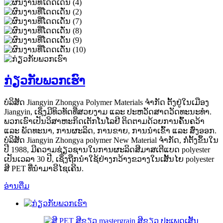
ກ່ຽວກັບພວກເຮົາ
ບໍລິສັດ Jiangyin Zhongya Polymer Materials ຈຳກັດ ຕັ້ງຢູ່ໃນເມືອງ
Jiangyin, ເຊິ່ງມີທິວທັດທີ່ສວຍງາມ ແລະ ປະຫວັດສາດວັດທະນະທຳ.
ພວກເຮົາເປັນວິສາຫະກິດເຕັກໂນໂລຢີ ຕິດຕາມດ້ວຍການຄົ້ນຄວ້າ
ແລະ ພັດທະນາ, ການຜະລິດ, ການຂາຍ, ການນຳເຂົ້າ ແລະ ສົ່ງອອກ.
ບໍລິສັດ Jiangyin Zhongya polymer New Material ຈຳກັດ, ກໍ່ຕັ້ງຂຶ້ນໃນ
ປີ 1988, ມີຄວາມຊ່ຽວຊານໃນການຜະລິດສີມາສເຕີແບດ polyester
ເປັນເວລາ 30 ປີ, ເຊິ່ງຖືກນຳໃຊ້ຢ່າງກວ້າງຂວາງໃນເສັ້ນໄຍ polyester
ສີ PET ທີ່ນຳມາຣີໄຊເຄີນ.
ອ່ານຕື່ມ