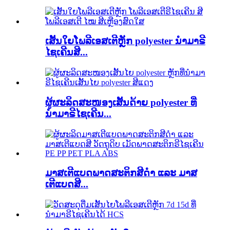
ເສັ້ນໃຍໂພລີເອສເຕີຫຼັກ polyester ນຳມາຣີ
ໄຊເຄີນສີ...
ຜູ້ຜະລິດສະໜອງເສັ້ນດ້າຍ polyester ທີ່
ນຳມາຣີໄຊເຄີນ...
ມາສເຕີແບດພາດສະຕິກສີດຳ ແລະ ມາສ
ເຕີແບດສີ...