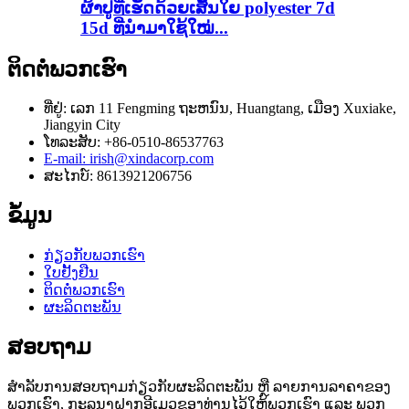
ຜ້າປູທີ່ເຮັດດ້ວຍເສັ້ນໃຍ polyester 7d
15d ທີ່ນຳມາໃຊ້ໃໝ່...
ຕິດຕໍ່ພວກເຮົາ
ທີ່​ຢູ່​: ເລກ 11 Fengming ຖະ​ຫນົນ​, Huangtang​, ເມືອງ Xuxiake​,
Jiangyin City
ໂທລະສັບ: +86-0510-86537763
E-mail: irish@xindacorp.com
ສະໄກບ໌: 8613921206756
ຂໍ້ມູນ
ກ່ຽວກັບພວກເຮົາ
ໃບຢັ້ງຢືນ
ຕິດຕໍ່ພວກເຮົາ
ຜະລິດຕະພັນ
ສອບຖາມ
ສຳລັບການສອບຖາມກ່ຽວກັບຜະລິດຕະພັນ ຫຼື ລາຍການລາຄາຂອງ
ພວກເຮົາ, ກະລຸນາຝາກອີເມວຂອງທ່ານໄວ້ໃຫ້ພວກເຮົາ ແລະ ພວກ