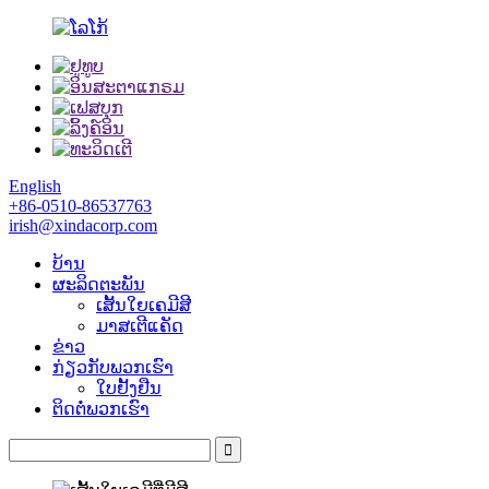
English
+86-0510-86537763
irish@xindacorp.com
ບ້ານ
ຜະລິດຕະພັນ
ເສັ້ນໃຍເຄມີສີ
ມາສເຕີແຄັດ
ຂ່າວ
ກ່ຽວກັບພວກເຮົາ
ໃບຢັ້ງຢືນ
ຕິດຕໍ່ພວກເຮົາ