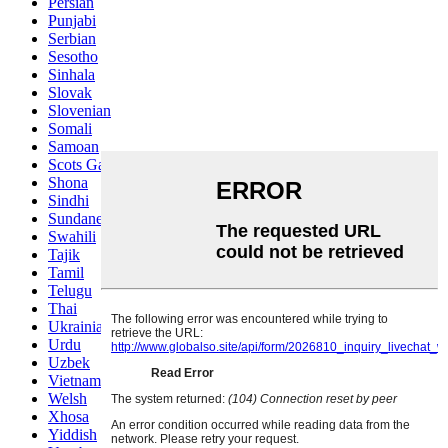
Persian
Punjabi
Serbian
Sesotho
Sinhala
Slovak
Slovenian
Somali
Samoan
Scots Gaelic
Shona
Sindhi
Sundanese
Swahili
Tajik
Tamil
Telugu
Thai
Ukrainian
Urdu
Uzbek
Vietnamese
Welsh
Xhosa
Yiddish