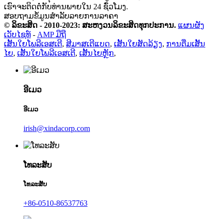
ເຮົາຈະຕິດຕໍ່ກັບທ່ານພາຍໃນ 24 ຊົ່ວໂມງ.
ສອບຖາມຂໍ້ມູນສຳລັບລາຍການລາຄາ
© ລິຂະສິດ - 2010-2023: ສະຫງວນລິຂະສິດທຸກປະການ.
ແຜນຜັງ
ເວັບໄຊທ໌
-
AMP ມືຖື
ເສັ້ນໃຍໂພລີເອສເຕີ
,
ສີມາສເຕີແບດ
,
ເສັ້ນໃຍສັດລ້ຽງ
,
ການຕື່ມເສັ້ນ
ໄຍ
,
ເສັ້ນໃຍໂພລີເອສເຕີ
,
ເສັ້ນໄຍຫຼັກ
,
ອີເມວ
ອີເມວ
irish@xindacorp.com
ໂທລະສັບ
ໂທລະສັບ
+86-0510-86537763