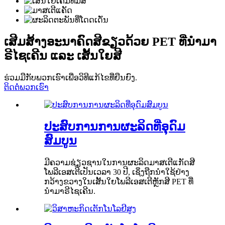
ເສີມສ້າງອະນາຄົດສີຂຽວດ້ວຍ PET ທີ່ນຳມາ
ຣີໄຊເຄີນ ແລະ ເສັ້ນໃຍສີ
ຮ່ວມມືກັບພວກເຮົາເພື່ອວິທີແກ້ໄຂທີ່ຍືນຍົງ.
ຕິດຕໍ່ພວກເຮົາ
ປະສົບການການຜະລິດທີ່ອຸດົມ
ສົມບູນ
ມີຄວາມຊ່ຽວຊານໃນການຜະລິດມາສເຕີແກັດສີ
ໂພລີເອສເຕີເປັນເວລາ 30 ປີ, ເຊິ່ງຖືກນຳໃຊ້ຢ່າງ
ກວ້າງຂວາງໃນເສັ້ນໃຍໂພລີເອສເຕີຫຼັກສີ PET ທີ່
ນຳມາຣີໄຊເຄີນ.